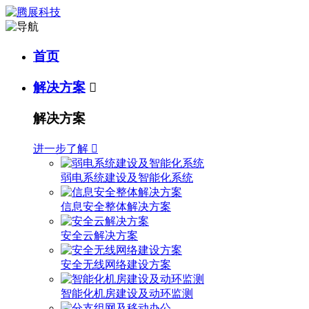
首页
解决方案

解决方案
进一步了解

弱电系统建设及智能化系统
信息安全整体解决方案
安全云解决方案
安全无线网络建设方案
智能化机房建设及动环监测