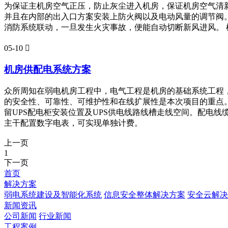
为保证主机房空气正压，防止灰尘进入机房，保证机房空气清
并且在内部的出入口方案安装上防火阀以及电动风量的调节阀。
消防系统联动，一旦发生火灾事故，便能自动切断新风进风。
05-10

机房供配电系统方案
众所周知在弱电机房工程中，电气工程是机房的基础系统工程
的安全性、可靠性、可维护性和在线扩展性是本次项目的重点
留UPS配电柜安装位置及UPS供电线路线槽走线空间。配电
主干配置数字电表，可实现单独计费。
上一页
1
下一页
首页
解决方案
弱电系统建设及智能化系统
信息安全整体解决方案
安全云解决
新闻资讯
公司新闻
行业新闻
工程案例