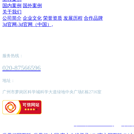
国内案例
国外案例
关于我们
公司简介
企业文化
荣誉资质
发展历程
合作品牌
3d官网-3d官网（中国）,
3d官网-3d官网（中国）,
服务热线：
020-87566596
地址：
广州市萝岗区科学城科学大道绿地中央广场E栋2716室
版权所有：3d官网-3d官网（中国）,
粤ICP备2022062526号
网站建