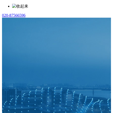
020-87566596