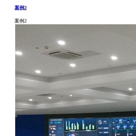
案例2
案例2